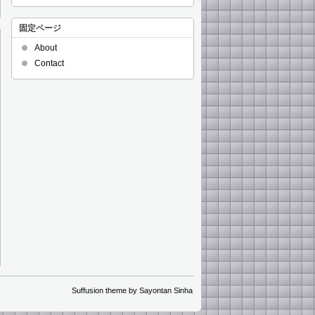
固定ページ
About
Contact
Suffusion theme by Sayontan Sinha