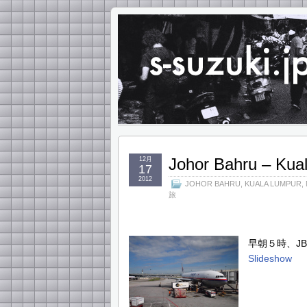
Johor Bahru – Kua
12月
17
2012
JOHOR BAHRU
,
KUALA LUMPUR
,
旅
早朝５時、J
Slideshow