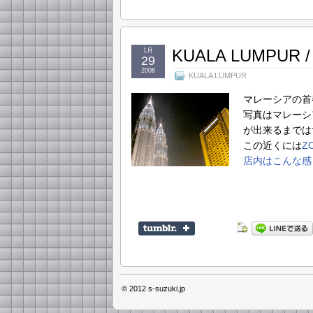
KUALA LUMPU
1月
29
2006
KUALA LUMPUR
マレーシアの首
写真はマレーシ
が出来るまでは
この近くには
Z
店内はこんな感
© 2012
s-suzuki.jp