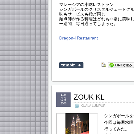
マレーシアの小吃レストラン
シンガポールのクリスタルジェードグ
味もサービスも殆ど同じ
麺点師が作る料理はどれも非常に美味
一週間、毎日通ってしまった。
Dragon-i Restaurant
ZOUK KL
11月
08
2006
KUALA LUMPUR
シンガポールを
今回は毎週水曜
行ってみた。