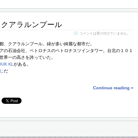
R / クアラルンプール
コメントは受け付けていません。
都、クアラルンプール。緑が多い綺麗な都市だ。
アの石油会社、ペトロナスのペトロナスツインタワー。台北の１０１
世界一の高さを誇っていた。
OUK KL
がある。
じ
だ
Continue reading »