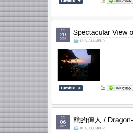
Spectacular View o
6月
20
2009
KUALA LUMPUR
籠的傳人 / Dragon-i
5月
06
2007
KUALA LUMPUR