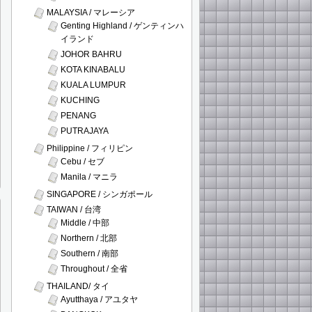
MALAYSIA / マレーシア
Genting Highland / ゲンティンハ
イランド
JOHOR BAHRU
KOTA KINABALU
KUALA LUMPUR
KUCHING
PENANG
PUTRAJAYA
Philippine / フィリピン
Cebu / セブ
Manila / マニラ
SINGAPORE / シンガポール
TAIWAN / 台湾
Middle / 中部
Northern / 北部
Southern / 南部
Throughout / 全省
THAILAND/ タイ
Ayutthaya / アユタヤ