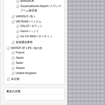
BANGKOK
Suvarnabhumi Airport / スワンナ
プーム新空港
VARIOUS / 色々
VIETNAM / ベトナム
DALAT / ダラット
Hanoi / ハノイ
Ho Chi Minh / ホーチミン
各国通信事情
WATER OF LIFE / 命の水
France
Japan
Spain
Taiwan
United Kingdom
未分類
東京の天気