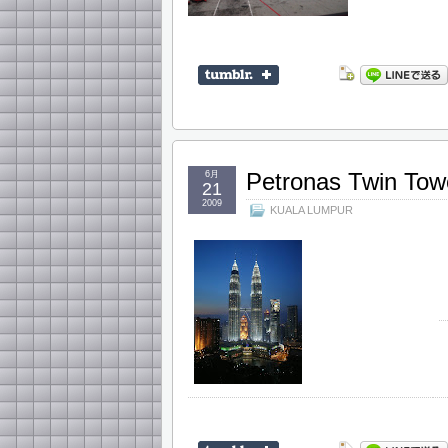
Petronas Twin Tow
6月
21
2009
KUALA LUMPUR