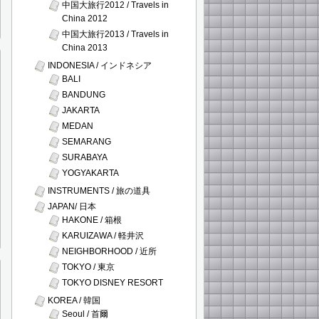
中国大旅行2012 / Travels in
China 2012
中国大旅行2013 / Travels in
China 2013
INDONESIA / インドネシア
BALI
BANDUNG
JAKARTA
MEDAN
SEMARANG
SURABAYA
YOGYAKARTA
INSTRUMENTS / 旅の道具
JAPAN/ 日本
HAKONE / 箱根
KARUIZAWA / 軽井沢
NEIGHBORHOOD / 近所
TOKYO / 東京
TOKYO DISNEY RESORT
KOREA / 韓国
Seoul / 首爾