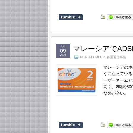
マレーシアでADS
4月
09
2006
KUALA LUMPUR
,
各国通信事情
マレーシアのホ
うになっている
ーザーネームと
高く、2時間6
なのが辛い。